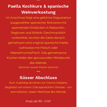
***​​
Paella Kochkurs & spanische
Weinverkostung
Im Anschluss folgt eine geführte Degustation
ausgewählter spanischer Rotweine mit
spannenden Einblicken in Rebsorten,
Regionen und Stilistik. Geschmacklich
vorbereitet, kochen die Gäste danach
gemeinsam eine original spanische Paella,
wahlweise mit Fleisch oder
Meeresfrüchte/Fisch. Das gemeinsame
Kochen bildet den genussvollen Mittelpunkt
des Abends.
Optional: zweite Paella-Variante
***
Süsser Abschluss
Zum Ausklang servieren wir Crema Catalana,
begleitet von einem Glas spanischem Hierbas – ein
aromatischer, süsser Abschluss des Abends.
Preis ab 110.- CHF