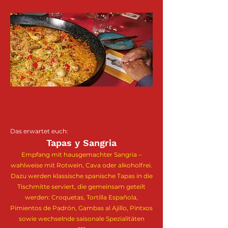
Das erwartet euch:
Tapas y Sangria
Empfang mit hausgemachter Sangria –
wahlweise mit Rotwein, Cava oder alkoholfrei.
Dazu werden klassische spanische Tapas in die
Tischmitte serviert, die gemeinsam geteilt
werden: Croquetas, Tortilla Española,
Pimientos de Padrón, Gambas al Ajillo, Pintxos
sowie wechselnde saisonale Spezialitäten